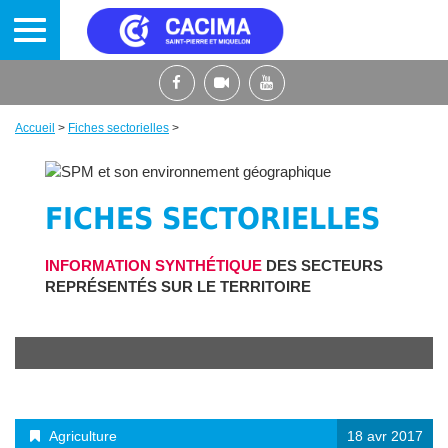
Aller
au
contenu
principal
Accueil
>
Fiches sectorielles
>
Fil
d'Ariane
FICHES SECTORIELLES
INFORMATION SYNTHÉTIQUE
DES SECTEURS
REPRÉSENTÉS SUR LE TERRITOIRE
Agriculture
18 avr 2017