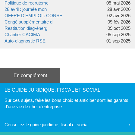
Politique de recruteme
05 mai 2026
28 avril : journée mon
28 avr 2026
OFFRE D'EMPLOI : CONSE
02 avr 2026
Congé supplémentaire d
09 fév 2026
Restitution diag-énerg
09 oct 2025
Chantier CACIMA
05 sep 2025
Auto-diagnostic RSE
01 sep 2025
En complément
LE GUIDE JURIDIQUE, FISCAL ET SOCIAL
Sur ces sujets, faire les bons choix et anticiper sont les garants
d’une vie de chef d’entreprise
Consultez le guide juridique, fiscal et social