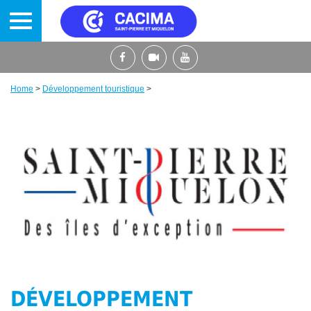
Skip
to
main
content
Home
>
Développement touristique
>
Breadcrumb
DÉVELOPPEMENT