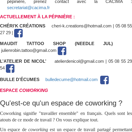
pépinière, prenez contact avec la CACIMA :
secretariat@cacima.fr
ACTUELLEMENT À LA PÉPINIÈRE :
CHÉRI’K CRÉATIONS
cheri-k.creations@hotmail.com | 05 08 5
27 29 |
MAUDIT TATTOO SHOP (NEEDLE JUL)
julienrobin.tattoo@gmail.com
L’ATELIER DE NICOL’
atelierdenicol@gmail.com | 05 08 55 29
54
BULLE D’ÉCUMES
bulledecume@hotmail.com
ESPACE
COWORKING
Qu'est-ce qu'un espace de coworking ?
Coworking signifie "travailler ensemble" en français. Quels sont les
atouts de ce mode de travail ? On vous explique tout.
Un espace de
coworking
est un espace de travail partagé permettan