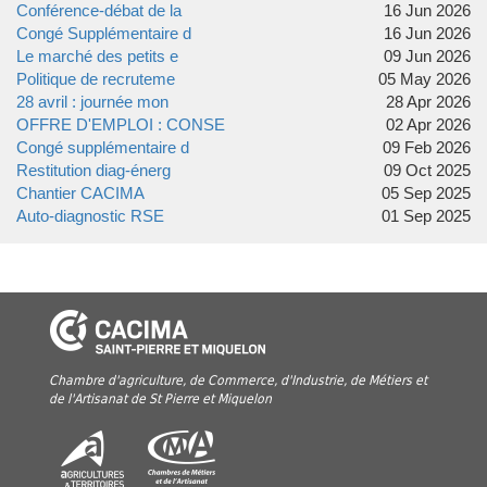
Conférence-débat de la
16 Jun 2026
Congé Supplémentaire d
16 Jun 2026
Le marché des petits e
09 Jun 2026
Politique de recruteme
05 May 2026
28 avril : journée mon
28 Apr 2026
OFFRE D'EMPLOI : CONSE
02 Apr 2026
Congé supplémentaire d
09 Feb 2026
Restitution diag-énerg
09 Oct 2025
Chantier CACIMA
05 Sep 2025
Auto-diagnostic RSE
01 Sep 2025
Chambre d'agriculture, de Commerce, d'Industrie, de Métiers et
de l'Artisanat de St Pierre et Miquelon