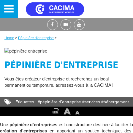
Skip
to
main
content
Home
>
Pépinière d'entreprise
>
Breadcrumb
PÉPINIÈRE D'ENTREPRISE
Vous êtes créateur d’entreprise et recherchez un local
permanent ou temporaire, adressez-vous à la CACIMA !
Etiquettes :
#
pépinière d'entreprise
#
services
#
hébergement
#
atelier d'art
Une
pépinière d'entreprises
est une structure destinée à faciliter l
création d'entreprises
en apportant un soutien technique, des