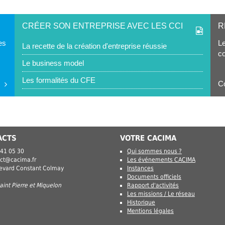
CRÉER SON ENTREPRISE AVEC LES CCI
R
es
Le
La recette de la création d'entreprise réussie
co
Le business model
Les formalités du CFE
Co
ACTS
VOTRE CACIMA
 41 05 30
Qui sommes nous ?
ct@cacima.fr
Les événements CACIMA
levard Constant Colmay
Instances
Documents officiels
int Pierre et Miquelon
Rapport d'activités
Les missions / Le réseau
Historique
Mentions légales