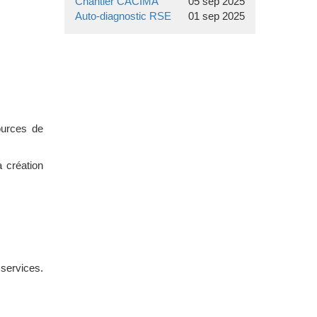
Chantier CACIMA
05 sep 2025
Auto-diagnostic RSE
01 sep 2025
ources de
a création
 services.