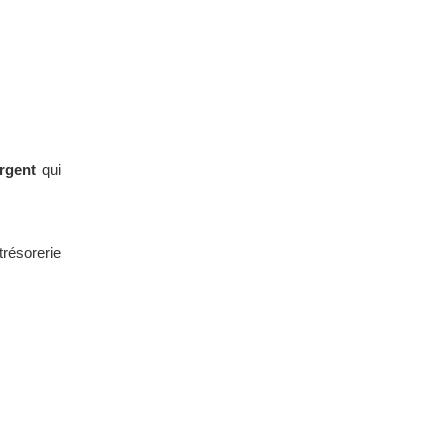
argent
qui
trésorerie