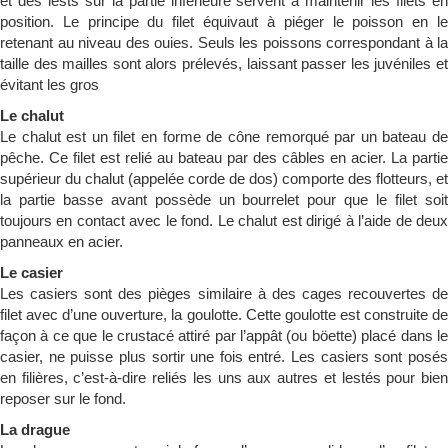
et des lests sur la partie inférieure servent à maintenir les filets en
position. Le principe du filet équivaut à piéger le poisson en le
retenant au niveau des ouies. Seuls les poissons correspondant à la
taille des mailles sont alors prélevés, laissant passer les juvéniles et
évitant les gros
Le chalut
Le chalut est un filet en forme de cône remorqué par un bateau de
pêche. Ce filet est relié au bateau par des câbles en acier. La partie
supérieur du chalut (appelée corde de dos) comporte des flotteurs, et
la partie basse avant possède un bourrelet pour que le filet soit
toujours en contact avec le fond. Le chalut est dirigé à l’aide de deux
panneaux en acier.
Le casier
Les casiers sont des pièges similaire à des cages recouvertes de
filet avec d’une ouverture, la goulotte. Cette goulotte est construite de
façon à ce que le crustacé attiré par l’appât (ou böette) placé dans le
casier, ne puisse plus sortir une fois entré. Les casiers sont posés
en filières, c’est-à-dire reliés les uns aux autres et lestés pour bien
reposer sur le fond.
La drague