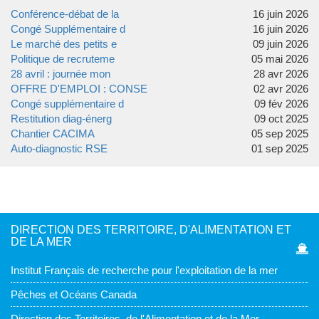
Conférence-débat de la
16 juin 2026
Congé Supplémentaire d
16 juin 2026
Le marché des petits e
09 juin 2026
Politique de recruteme
05 mai 2026
28 avril : journée mon
28 avr 2026
OFFRE D'EMPLOI : CONSE
02 avr 2026
Congé supplémentaire d
09 fév 2026
Restitution diag-énerg
09 oct 2025
Chantier CACIMA
05 sep 2025
Auto-diagnostic RSE
01 sep 2025
DIRECTION DES TERRITOIRE, D'ALIMENTATION ET
DE LA MER
Institut Français de recherche pour l'exploitation de la mer
Pêches et Océans Canada
Direction des Territoires, de l'Alimentation et de la Mer