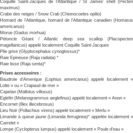
Coquille Saint-Jacques de l’Atlantique / St James' shell (Pecten
maximus)
Crabe des neiges / Snow Crab (Chionocoetes opilio)
Homard de l'Atlantique, homard de l'Atlantique canadien (Homarus
americanus)
Morue (Gadus morhua)
Pétoncle Géant / Atlantic deep sea scallop (Placopecten
magellanicus) appelé localement Coquille Saint-Jacques
Plie grise (Glyptocephalus cynoglossus)*
Raie Epineuse (Raja radiata) *
Raie lisse (Raja senta)*
Prises accessoires :
Baudroie d'Amerique (Lophius americanus) appelé localement «
Lotte » ou « Crapaud de mer »
Capelan (Mallotus villosus)
Eglefin (Melanogrammus aeglefinus) appelé localement « Anon »
Encornet (Illex illecebrosus)
Lieu Noir (Pollachius virens) appelé localement « Merlu »
Limande à queue jaune (Limanda ferruginea)* appelée localement «
Carrelet »
Lompe (Cyclopterus lumpus) appelé localement « Poule d’eau »