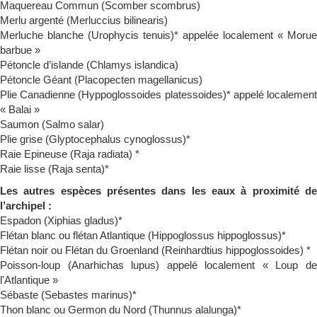
Maquereau Commun (Scomber scombrus)
Merlu argenté (Merluccius bilinearis)
Merluche blanche (Urophycis tenuis)* appelée localement « Morue
barbue »
Pétoncle d’islande (Chlamys islandica)
Pétoncle Géant (Placopecten magellanicus)
Plie Canadienne (Hyppoglossoides platessoides)* appelé localement
« Balai »
Saumon (Salmo salar)
Plie grise (Glyptocephalus cynoglossus)*
Raie Epineuse (Raja radiata) *
Raie lisse (Raja senta)*
Les autres espèces présentes dans les eaux à proximité de
l’archipel :
Espadon (Xiphias gladus)*
Flétan blanc ou flétan Atlantique (Hippoglossus hippoglossus)*
Flétan noir ou Flétan du Groenland (Reinhardtius hippoglossoides) *
Poisson-loup (Anarhichas lupus) appelé localement « Loup de
l'Atlantique »
Sébaste (Sebastes marinus)*
Thon blanc ou Germon du Nord (Thunnus alalunga)*