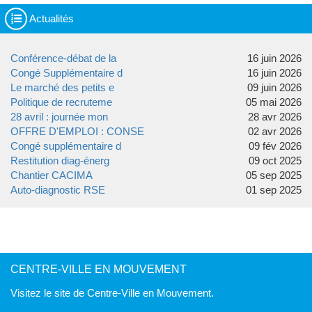
Actualités
Conférence-débat de la
16 juin 2026
Congé Supplémentaire d
16 juin 2026
Le marché des petits e
09 juin 2026
Politique de recruteme
05 mai 2026
28 avril : journée mon
28 avr 2026
OFFRE D'EMPLOI : CONSE
02 avr 2026
Congé supplémentaire d
09 fév 2026
Restitution diag-énerg
09 oct 2025
Chantier CACIMA
05 sep 2025
Auto-diagnostic RSE
01 sep 2025
CENTRE-VILLE EN MOUVEMENT
Visitez le site de Centre-Ville en Mouvement.