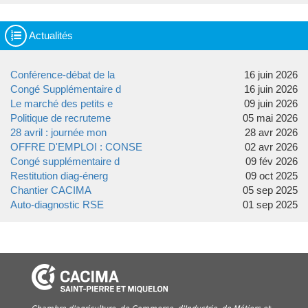
Actualités
Conférence-débat de la
16 juin 2026
Congé Supplémentaire d
16 juin 2026
Le marché des petits e
09 juin 2026
Politique de recruteme
05 mai 2026
28 avril : journée mon
28 avr 2026
OFFRE D'EMPLOI : CONSE
02 avr 2026
Congé supplémentaire d
09 fév 2026
Restitution diag-énerg
09 oct 2025
Chantier CACIMA
05 sep 2025
Auto-diagnostic RSE
01 sep 2025