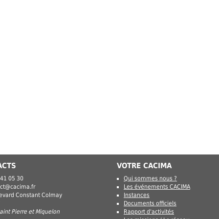
ACTS
VOTRE CACIMA
 41 05 30
Qui sommes nous ?
ct@cacima.fr
Les événements CACIMA
levard Constant Colmay
Instances
Documents officiels
int Pierre et Miquelon
Rapport d'activités