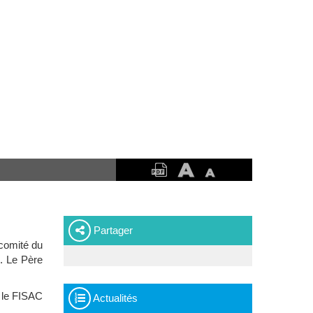
Partager
comité du
. Le Père
, le FISAC
Actualités