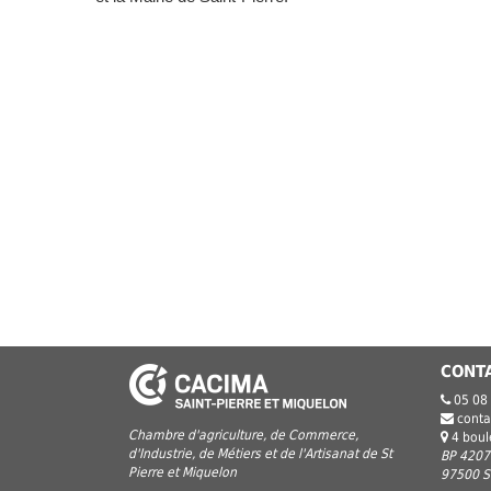
CONT
05 08
conta
Chambre d'agriculture, de Commerce,
4 bou
d'Industrie, de Métiers et de l'Artisanat de St
BP 4207
Pierre et Miquelon
97500 Sa